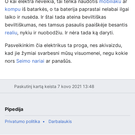
O kai elektra neveikia, tai tenka naudotis
mobiliaku
ar
kompu
iš batarkės, o ta baterija paprastai nelabai ilgai
laiko ir nusėda. Ir štai tada ateina beviltiškas
beviltiškumas, nes tamsus pasaulis paaiškėje besantis
realiu
, nykiu ir nuobodžiu. Ir nėra tada ką daryti.
Pasveikinkim čia elektrikus ta proga, nes akivaizdu,
kad jie žymiai svarbesni mūsų visuomenei, negu kokie
nors
Seimo nariai
ar panašūs.
Paskutinį kartą keista 7 kovo 2021 13:48
Pipedija
Privatumo politika
Darbalaukis