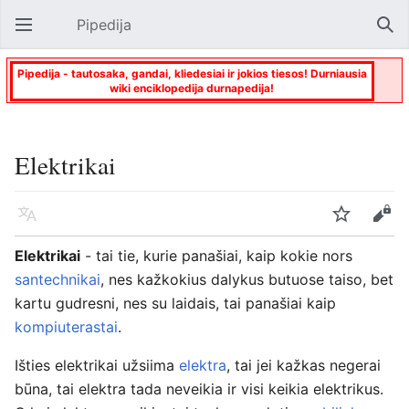
Pipedija
Atverti pagrindinį meniu
Paie
Pipedija - tautosaka, gandai, kliedesiai ir jokios tiesos! Durniausia
wiki enciklopedija durnapedija!
Elektrikai
Kalba
Stebėti
Keisti
Elektrikai
- tai tie, kurie panašiai, kaip kokie nors
santechnikai
, nes kažkokius dalykus butuose taiso, bet
kartu gudresni, nes su laidais, tai panašiai kaip
kompiuterastai
.
Išties elektrikai užsiima
elektra
, tai jei kažkas negerai
būna, tai elektra tada neveikia ir visi keikia elektrikus.