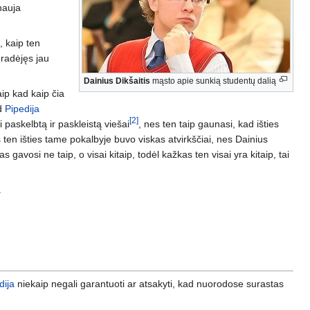
nauja
, kaip ten
pradėjęs jau
Dainius Dikšaitis
mąsto apie sunkią studentų dalią
aip kad kaip čia
ad
Pipedija
[2]
i paskelbtą ir paskleistą viešai
, nes ten taip gaunasi, kad išties
s ten išties tame pokalbyje buvo viskas atvirkščiai, nes Dainius
 gavosi ne taip, o visai kitaip, todėl kažkas ten visai yra kitaip, tai
.
dija
niekaip negali garantuoti ar atsakyti, kad nuorodose surastas