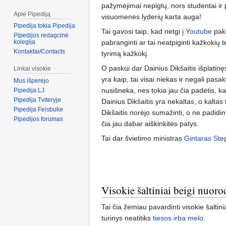
pažymėjimai nepigtų, nors studentai ir
Apie Pipediją
visuomenės lyderių karta auga!
Pipedija tokia Pipedija
Tai gavosi taip, kad netgi į
Youtube
pakl
Pipedijos redagcinė
pabranginti ar tai neatpiginti kažkokių
kolegija
Kontaktai/Contacts
tyrimą kažkokį.
O paskui dar Dainius Dikšaitis išplatinęs
Linkai visokie
yra kaip, tai visai niekas ir negali pasaky
Mus išperėjo
nusišneka, nes tokia jau čia padėtis, kad
Pipedija LJ
Pipedija Tviteryje
Dainius Dikšaitis yra nekaltas, o kaltas
Pipedija Feisbuke
Dikšaitis norėjo sumažinti, o ne padidint
Pipedijos forumas
čia jau dabar aiškinkitės patys.
Tai dar švietimo ministras
Gintaras Ste
Visokie šaltiniai beigi nuoro
Tai čia žemiau pavardinti visokie šaltin
turinys neatitiks
tiesos
irba
melo
.