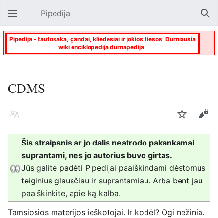
Pipedija
Atverti pagrindinį meniu
Paie
Pipedija - tautosaka, gandai, kliedesiai ir jokios tiesos! Durniausia
wiki enciklopedija durnapedija!
CDMS
Kalba
Stebėti
Keisti
Šis straipsnis ar jo dalis neatrodo pakankamai
suprantami, nes jo autorius buvo girtas.
Jūs galite padėti Pipedijai paaiškindami dėstomus
teiginius glausčiau ir suprantamiau. Arba bent jau
paaiškinkite, apie ką kalba.
Tamsiosios materijos ieškotojai. Ir kodėl? Ogi nežinia.