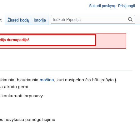
Sukurti paskyrą
Prisijungti
Paieška
ti
Žiūrėti kodą
Istorija
edija durnapedija!
aikiausia, bjauriausia
mašina
, kuri nusipelno čia būti įrašyta į
ja atrodo gerai.
li konkuruoti tarpusavy:
ačios nevykusiu pamėgdžiojimu