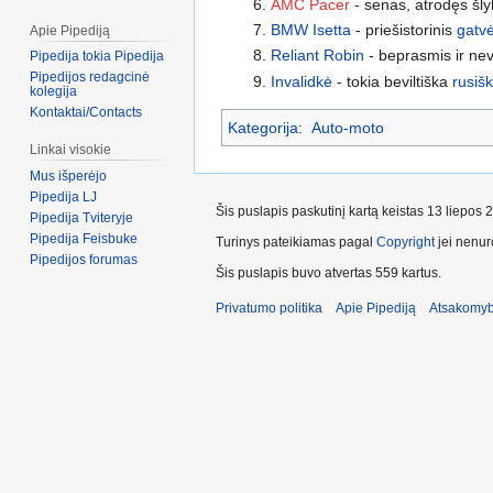
AMC Pacer
- senas, atrodęs šlykš
BMW Isetta
- priešistorinis
gatv
Apie Pipediją
Reliant Robin
- beprasmis ir ne
Pipedija tokia Pipedija
Pipedijos redagcinė
Invalidkė
- tokia beviltiška
rusiš
kolegija
Kontaktai/Contacts
Kategorija
:
Auto-moto
Linkai visokie
Mus išperėjo
Pipedija LJ
Šis puslapis paskutinį kartą keistas 13 liepos 
Pipedija Tviteryje
Pipedija Feisbuke
Turinys pateikiamas pagal
Copyright
jei nenuro
Pipedijos forumas
Šis puslapis buvo atvertas 559 kartus.
Privatumo politika
Apie Pipediją
Atsakomyb