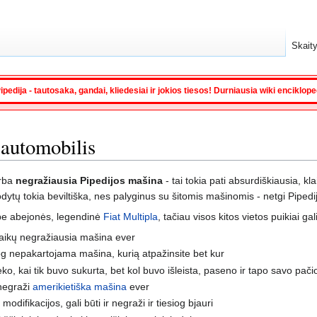
Skaity
ipedija - tautosaka, gandai, kliedesiai ir jokios tiesos! Durniausia wiki enciklop
 automobilis
rba
negražiausia Pipedijos mašina
- tai tokia pati absurdiškiausia, kl
odytų tokia beviltiška, nes palyginus su šitomis mašinomis - netgi Pipedi
, be abejonės, legendinė
Fiat Multipla
, tačiau visos kitos vietos puikiai ga
laikų negražiausia mašina ever
iog nepakartojama mašina, kurią atpažinsite bet kur
ieko, kai tik buvo sukurta, bet kol buvo išleista, paseno ir tapo savo p
 negraži
amerikietiška mašina
ever
odifikacijos, gali būti ir negraži ir tiesiog bjauri