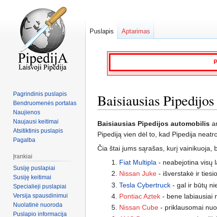
Puslapis
Aptarimas
P
Pagrindinis puslapis
Baisiausias Pipedijos
Bendruomenės portalas
Naujienos
Naujausi keitimai
Jump
Jump
Baisiausias Pipedijos automobilis
a
Atsitiktinis puslapis
to
to
Pipediją vien dėl to, kad Pipedija neatr
Pagalba
navigation
search
Čia štai jums sąrašas, kurį vainikuoja
Įrankiai
Fiat Multipla
- neabejotina visų 
Susiję puslapiai
Nissan Juke
- išverstakė ir ties
Susiję keitimai
Tesla Cybertruck
- gal ir būtų n
Specialieji puslapiai
Versija spausdinimui
Pontiac Aztek
- bene labiausiai
Nuolatinė nuoroda
Nissan Cube
- priklausomai nuo m
Puslapio informacija