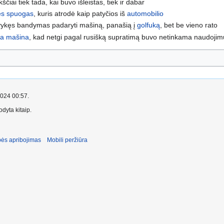
čiai tiek tada, kai buvo išleistas, tiek ir dabar
ės spuogas
, kuris atrodė kaip patyčios iš
automobilio
vykęs bandymas padaryti mašiną, panašią į
golfuką
, bet be vieno rato
ka mašina
, kad netgi pagal rusišką supratimą buvo netinkama naudojim
2024 00:57.
dyta kitaip.
ės apribojimas
Mobili peržiūra