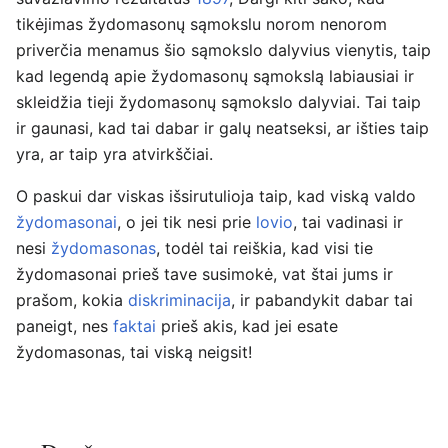
tikėjimas žydomasonų sąmokslu norom nenorom
priverčia menamus šio sąmokslo dalyvius vienytis, taip
kad legendą apie žydomasonų sąmokslą labiausiai ir
skleidžia tieji žydomasonų sąmokslo dalyviai. Tai taip
ir gaunasi, kad tai dabar ir galų neatseksi, ar išties taip
yra, ar taip yra atvirkščiai.
O paskui dar viskas išsirutulioja taip, kad viską valdo
žydomasonai
, o jei tik nesi prie
lovio
, tai vadinasi ir
nesi
žydomasonas
, todėl tai reiškia, kad visi tie
žydomasonai prieš tave susimokė, vat štai jums ir
prašom, kokia
diskriminacija
, ir pabandykit dabar tai
paneigt, nes
faktai
prieš akis, kad jei esate
žydomasonas, tai viską neigsit!