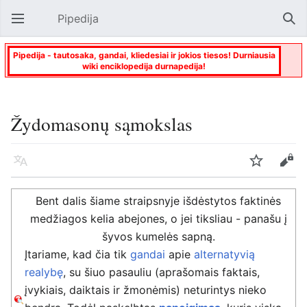
Pipedija
Atverti pagrindinį meniu
Paie
Pipedija - tautosaka, gandai, kliedesiai ir jokios tiesos! Durniausia
wiki enciklopedija durnapedija!
Žydomasonų sąmokslas
Kalba
Stebėti
Keisti
Bent dalis šiame straipsnyje išdėstytos faktinės
medžiagos kelia abejones, o jei tiksliau - panašu į
šyvos kumelės sapną.
Įtariame, kad čia tik
gandai
apie
alternatyvią
realybę
, su šiuo pasauliu (aprašomais faktais,
įvykiais, daiktais ir žmonėmis) neturintys nieko