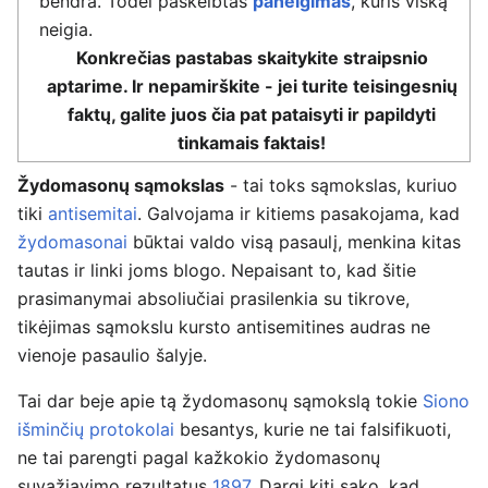
bendra. Todėl paskelbtas
paneigimas
, kuris viską
neigia.
Konkrečias pastabas skaitykite straipsnio
aptarime. Ir nepamirškite - jei turite teisingesnių
faktų, galite juos čia pat pataisyti ir papildyti
tinkamais faktais!
Žydomasonų sąmokslas
- tai toks sąmokslas, kuriuo
tiki
antisemitai
. Galvojama ir kitiems pasakojama, kad
žydomasonai
būktai valdo visą pasaulį, menkina kitas
tautas ir linki joms blogo. Nepaisant to, kad šitie
prasimanymai absoliučiai prasilenkia su tikrove,
tikėjimas sąmokslu kursto antisemitines audras ne
vienoje pasaulio šalyje.
Tai dar beje apie tą žydomasonų sąmokslą tokie
Siono
išminčių protokolai
besantys, kurie ne tai falsifikuoti,
ne tai parengti pagal kažkokio žydomasonų
suvažiavimo rezultatus
1897
, Dargi kiti sako, kad