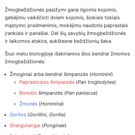
Žmogbeždžionės pasižymi gana ilgomis kojomis,
gebėjimu vaikščioti dviem kojomis, šiokiais tokiais
mąstymo pradmenimis, mokėjimu naudotis paprastais
įrankiais ir panašiai. Dėl šių savybių žmogbeždžionės
ir laikomos atskira, aukštesne beždžionių šaka.
Šiuo metu biologijoje išskiriamos šios bendrai žinomos
žmogbeždžionės:
Žmoginiai arba bendrai šimpanzės (
Hominini
)
Paprastosios šimpanzės
(
Pan troglodytes
)
Bonobo
šimpanzės (
Pan paniscus
)
Žmonės
(
Hominina
)
Gorilos
(
Gorillini
,
Gorilla
)
Orangutangai
(
Ponginae
)