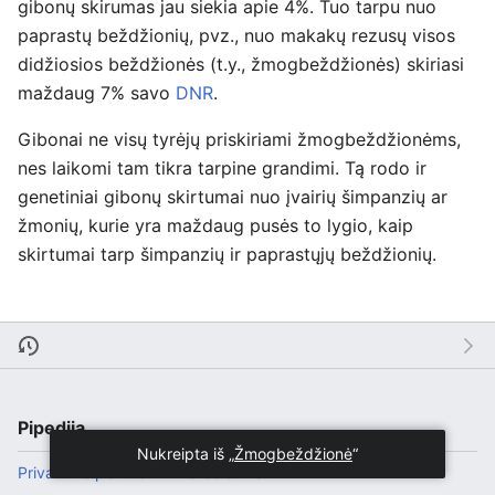
gibonų skirumas jau siekia apie 4%. Tuo tarpu nuo
paprastų beždžionių, pvz., nuo makakų rezusų visos
didžiosios beždžionės (t.y., žmogbeždžionės) skiriasi
maždaug 7% savo
DNR
.
Gibonai ne visų tyrėjų priskiriami žmogbeždžionėms,
nes laikomi tam tikra tarpine grandimi. Tą rodo ir
genetiniai gibonų skirtumai nuo įvairių šimpanzių ar
žmonių, kurie yra maždaug pusės to lygio, kaip
skirtumai tarp šimpanzių ir paprastųjų beždžionių.
Pipedija
Nukreipta iš „
Žmogbeždžionė
“
Privatumo politika
Darbalaukis