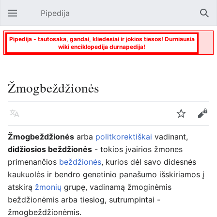
Pipedija
Atverti pagrindinį meniu
Paie
Pipedija - tautosaka, gandai, kliedesiai ir jokios tiesos! Durniausia
wiki enciklopedija durnapedija!
Žmogbeždžionės
Kalba
Stebėti
Keisti
Žmogbeždžionės
arba
politkorektiškai
vadinant,
didžiosios beždžionės
- tokios įvairios žmones
primenančios
beždžionės
, kurios dėl savo didesnės
kaukuolės ir bendro genetinio panašumo išskiriamos į
atskirą
žmonių
grupę, vadinamą žmoginėmis
beždžionėmis arba tiesiog, sutrumpintai -
žmogbeždžionėmis.