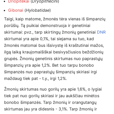
Driopitekai
(
Dryopithecini
)
Gibonai
(
Hylobatidae
)
Taigi, kaip matome, žmonės tėra vienas iš šimpanzių
porūšių. Tą puikiai demonstruoja ir genetiniai
skirtumai: pvz., tarp skirtingų žmonių genetiniai
DNR
skirtumai yra apie 0,1%, tai siejama su tuo, kad
žmonės matomai bus išsivystę iš kraštutinai mažos,
ilgą laiką kraujomaišiškai besivysčiusios beždžionių
grupės. Žmonių genetinis skirtumas nuo paprastųjų
šimpanzių yra apie 1,2%. Bet tuo tarpu bonobo
šimpanzės nuo paprastųjų šimpanzių skiriasi irgi
maždaug tiek pat - t.y., irgi 1,2%.
Žmonių skirtumas nuo gorilų yra apie 1,6%, o lygiai
tiek pat nuo gorilų skiriasi ir jau aukščiau minėtos
bonobo šimpanzės. Tarp žmonių ir orangutangų
skirtumas jau yra didesnis - 3,1%. Tarp žmonių ir