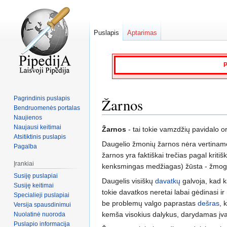
Puslapis
Aptarimas
P
Pagrindinis puslapis
Žarnos
Bendruomenės portalas
Naujienos
Naujausi keitimai
Jump
Jump
Žarnos
- tai tokie vamzdžių pavidalo 
Atsitiktinis puslapis
to
to
Daugelio žmonių žarnos nėra vertinamo
Pagalba
navigation
search
žarnos yra faktiškai trečias pagal kriti
Įrankiai
kenksmingas medžiagas) žūsta - žmogus 
Susiję puslapiai
Daugelis visiškų
davatkų
galvoja, kad 
Susiję keitimai
tokie davatkos neretai labai gėdinasi i
Specialieji puslapiai
be problemų valgo paprastas
dešras
, 
Versija spausdinimui
kemša visokius dalykus, darydamas įvairia
Nuolatinė nuoroda
Puslapio informacija