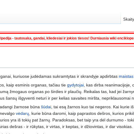
Skaity
ipedija - tautosaka, gandai, kliedesiai ir jokios tiesos! Durniausia wiki enciklop
organai, kuriuose judėdamas sukramtytas ir skrandyje apdirbtas
maistas
s, kaip esminis organas, tačiau tie
gydytojai
, kas dirba reanimacijoje, o
škumą žmogaus organas po širdies ir plaučių. Reikalas tas, kad jei žarnyno
šansų išgyventi neturi ir per kelias savaites miršta, nepriklausomai nu
kadangi žarnose būna
šūdai
, tai esą žarnos kuo tai negeros. Kai kurie i
r nevalgo
vėdarų
, kurie būna daromi, kaip paprastos dešros, kurios prik
kurios yra iš tokių pat žarnų. Paradoksas, bet taip yra dėl durnumo - tok
s dešras - ir rūkytas, ir virtas, ir keptas, ir džiovintas, ir dar visokias.