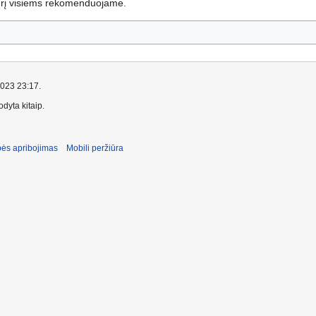
urį visiems rekomenduojame.
2023 23:17.
dyta kitaip.
ės apribojimas
Mobili peržiūra