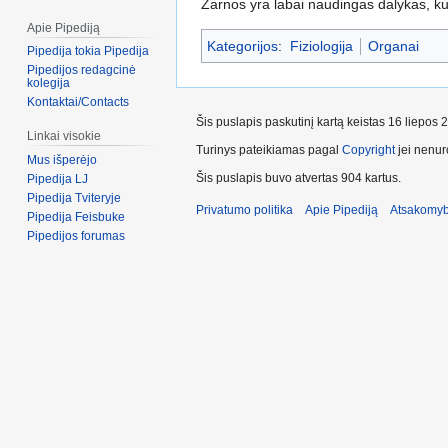
Žarnos yra labai naudingas dalykas, k
Apie Pipediją
Kategorijos
:
Fiziologija
Organai
Pipedija tokia Pipedija
Pipedijos redagcinė
kolegija
Kontaktai/Contacts
Šis puslapis paskutinį kartą keistas 16 liepos 
Linkai visokie
Turinys pateikiamas pagal
Copyright
jei nenuro
Mus išperėjo
Šis puslapis buvo atvertas 904 kartus.
Pipedija LJ
Pipedija Tviteryje
Privatumo politika
Apie Pipediją
Atsakomyb
Pipedija Feisbuke
Pipedijos forumas