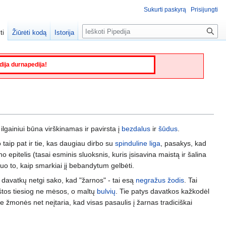
Sukurti paskyrą
Prisijungti
Paieška
ti
Žiūrėti kodą
Istorija
edija durnapedija!
ilgainiui būna virškinamas ir pavirsta į
bezdalus
ir
šūdus
.
 taip pat ir tie, kas daugiau dirbo su
spinduline liga
, pasakys, kad
 epitelis (tasai esminis sluoksnis, kuris įsisavina maistą ir šalina
o to, kaip smarkiai jį bebandytum gelbėti.
š davatkų netgi sako, kad "žarnos" - tai esą
negražus žodis
. Tai
ištos tiesiog ne mėsos, o maltų
bulvių
. Tie patys davatkos kažkodėl
ie žmonės net neįtaria, kad visas pasaulis į žarnas tradiciškai