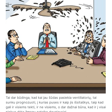
Tai dar būdinga, kad kai jau šūdas pasiekia ventiliatorių, tai
sunku prognozuoti, į kurias puses ir kaip jis išsitaškys, taip kad
gali ir visiems tekti, ir ne visiems, o dar dažnai būna, kad ir į visai
niekuo dėtą žmogų pataiko daugiausiai