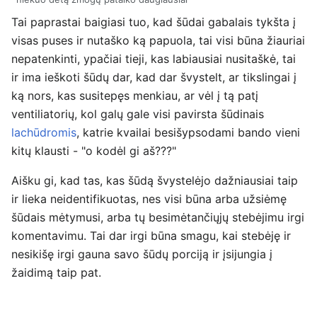
Tai paprastai baigiasi tuo, kad šūdai gabalais tykšta į
visas puses ir nutaško ką papuola, tai visi būna žiauriai
nepatenkinti, ypačiai tieji, kas labiausiai nusitaškė, tai
ir ima ieškoti šūdų dar, kad dar švystelt, ar tikslingai į
ką nors, kas susitepęs menkiau, ar vėl į tą patį
ventiliatorių, kol galų gale visi pavirsta šūdinais
lachūdromis
, katrie kvailai besišypsodami bando vieni
kitų klausti - "o kodėl gi aš???"
Aišku gi, kad tas, kas šūdą švystelėjo dažniausiai taip
ir lieka neidentifikuotas, nes visi būna arba užsiėmę
šūdais mėtymusi, arba tų besimėtančiųjų stebėjimu irgi
komentavimu. Tai dar irgi būna smagu, kai stebėję ir
nesikišę irgi gauna savo šūdų porciją ir įsijungia į
žaidimą taip pat.