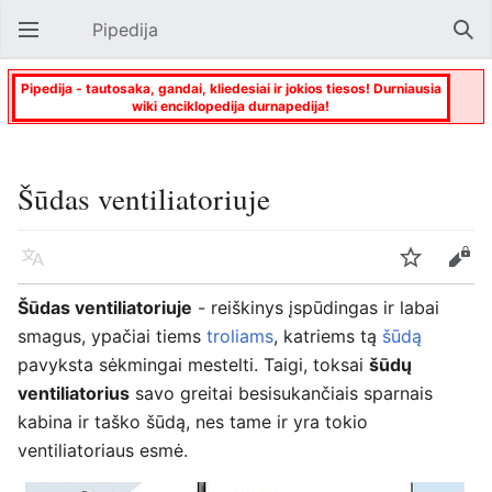
Pipedija
Atverti pagrindinį meniu
Paie
Pipedija - tautosaka, gandai, kliedesiai ir jokios tiesos! Durniausia
wiki enciklopedija durnapedija!
Šūdas ventiliatoriuje
Kalba
Stebėti
Keisti
Šūdas ventiliatoriuje
- reiškinys įspūdingas ir labai
smagus, ypačiai tiems
troliams
, katriems tą
šūdą
pavyksta sėkmingai mestelti. Taigi, toksai
šūdų
ventiliatorius
savo greitai besisukančiais sparnais
kabina ir taško šūdą, nes tame ir yra tokio
ventiliatoriaus esmė.