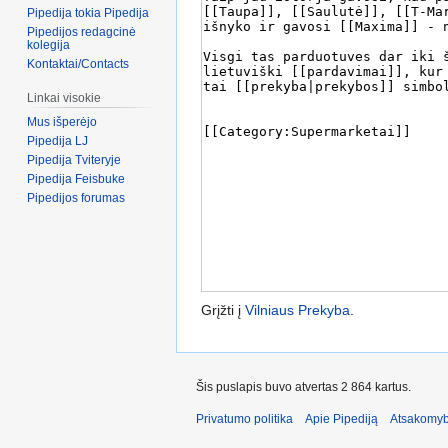
Pipedija tokia Pipedija
Pipedijos redagcinė
kolegija
Kontaktai/Contacts
Linkai visokie
Mus išperėjo
Pipedija LJ
Pipedija Tviteryje
Pipedija Feisbuke
Pipedijos forumas
Grįžti į
Vilniaus Prekyba
.
Šis puslapis buvo atvertas 2 864 kartus.
Privatumo politika
Apie Pipediją
Atsakomyb