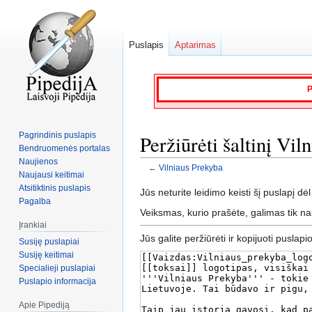
Puslapis
Aptarimas
P
Pagrindinis puslapis
Peržiūrėti šaltinį Vi
Bendruomenės portalas
Naujienos
←
Vilniaus Prekyba
Naujausi keitimai
Atsitiktinis puslapis
Jump
Jump
Jūs neturite leidimo keisti šį puslapį dėl
Pagalba
to
to
Veiksmas, kurio prašėte, galimas tik n
navigation
search
Įrankiai
Jūs galite peržiūrėti ir kopijuoti puslapi
Susiję puslapiai
Susiję keitimai
Specialieji puslapiai
Puslapio informacija
Apie Pipediją