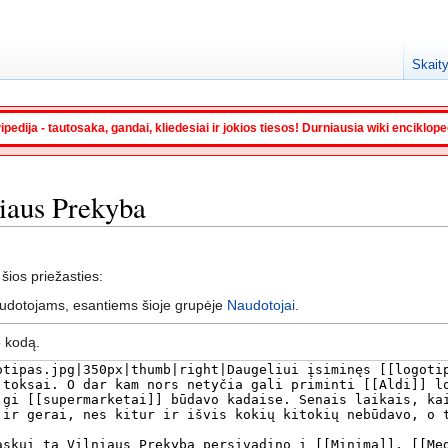
Skaity
ipedija - tautosaka, gandai, kliedesiai ir jokios tiesos! Durniausia wiki enciklop
lniaus Prekyba
 šios priežasties:
audotojams, esantiems šioje grupėje
Naudotojai
.
o kodą.