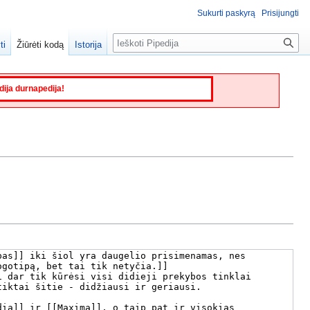
Sukurti paskyrą
Prisijungti
Paieška
ti
Žiūrėti kodą
Istorija
edija durnapedija!