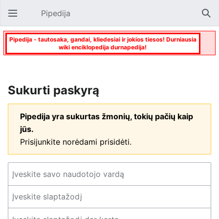
Pipedija
Atverti pagrindinį meniu
Paie
Pipedija - tautosaka, gandai, kliedesiai ir jokios tiesos! Durniausia
wiki enciklopedija durnapedija!
Sukurti paskyrą
Pipedija yra sukurtas žmonių, tokių pačių kaip
jūs.
Prisijunkite norėdami prisidėti.