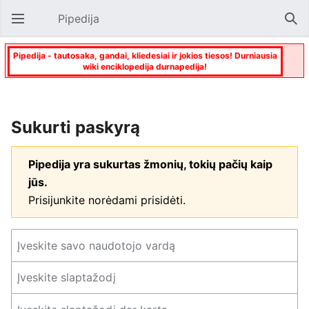
Pipedija
Atverti pagrindinį meniu
Paie
Pipedija - tautosaka, gandai, kliedesiai ir jokios tiesos! Durniausia
wiki enciklopedija durnapedija!
Sukurti paskyrą
Pipedija yra sukurtas žmonių, tokių pačių kaip
jūs.
Prisijunkite norėdami prisidėti.