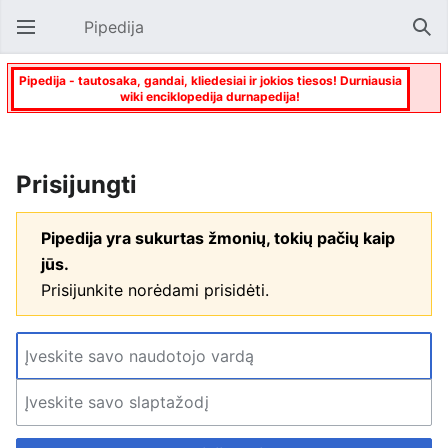
Pipedija
Atverti pagrindinį meniu
Paie
Pipedija - tautosaka, gandai, kliedesiai ir jokios tiesos! Durniausia
wiki enciklopedija durnapedija!
Prisijungti
Pipedija yra sukurtas žmonių, tokių pačių kaip
jūs.
Prisijunkite norėdami prisidėti.