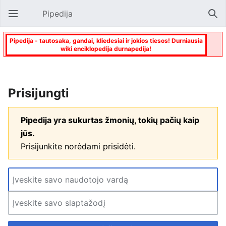
Pipedija
Atverti pagrindinį meniu
Paie
Pipedija - tautosaka, gandai, kliedesiai ir jokios tiesos! Durniausia
wiki enciklopedija durnapedija!
Prisijungti
Pipedija yra sukurtas žmonių, tokių pačių kaip
jūs.
Prisijunkite norėdami prisidėti.