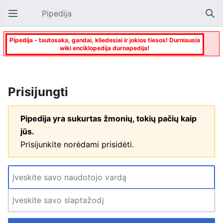
Pipedija
Atverti pagrindinį meniu
Paie
Pipedija - tautosaka, gandai, kliedesiai ir jokios tiesos! Durniausia
wiki enciklopedija durnapedija!
Prisijungti
Pipedija yra sukurtas žmonių, tokių pačių kaip
jūs.
Prisijunkite norėdami prisidėti.