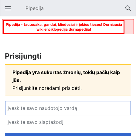
Pipedija
Atverti pagrindinį meniu
Paie
Pipedija - tautosaka, gandai, kliedesiai ir jokios tiesos! Durniausia
wiki enciklopedija durnapedija!
Prisijungti
Pipedija yra sukurtas žmonių, tokių pačių kaip
jūs.
Prisijunkite norėdami prisidėti.