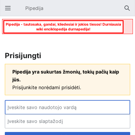
Pipedija
Atverti pagrindinį meniu
Paie
Pipedija - tautosaka, gandai, kliedesiai ir jokios tiesos! Durniausia
wiki enciklopedija durnapedija!
Prisijungti
Pipedija yra sukurtas žmonių, tokių pačių kaip
jūs.
Prisijunkite norėdami prisidėti.