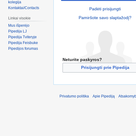
kolegija
Kontaktai/Contacts
Padėti prisijungti
Pamiršote savo slaptažodį?
Linkai visokie
Mus išperėjo
Pipedija LJ
Pipedija Tviteryje
Pipedija Feisbuke
Pipedijos forumas
Neturite paskyros?
Prisijungti prie Pipedija
Privatumo politika
Apie Pipediją
Atsakomyb