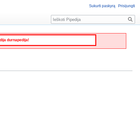
Sukurti paskyrą
Prisijungti
Paieška
edija durnapedija!