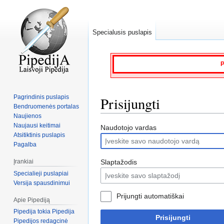
Specialusis puslapis
P
Pagrindinis puslapis
Prisijungti
Bendruomenės portalas
Naujienos
Naujausi keitimai
Jump
Jump
Naudotojo vardas
Atsitiktinis puslapis
to
to
Pagalba
navigation
search
Slaptažodis
Įrankiai
Specialieji puslapiai
Versija spausdinimui
Prijungti automatiškai
Apie Pipediją
Pipedija tokia Pipedija
Prisijungti
Pipedijos redagcinė