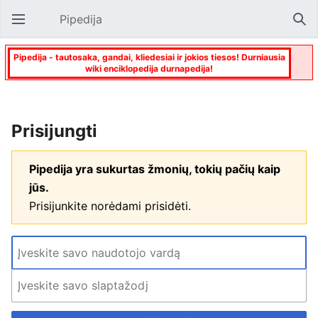
Pipedija
Atverti pagrindinį meniu
Paie
Pipedija - tautosaka, gandai, kliedesiai ir jokios tiesos! Durniausia
wiki enciklopedija durnapedija!
Prisijungti
Pipedija yra sukurtas žmonių, tokių pačių kaip
jūs.
Prisijunkite norėdami prisidėti.