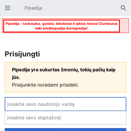
Pipedija
Atverti pagrindinį meniu
Paie
Pipedija - tautosaka, gandai, kliedesiai ir jokios tiesos! Durniausia
wiki enciklopedija durnapedija!
Prisijungti
Pipedija yra sukurtas žmonių, tokių pačių kaip
jūs.
Prisijunkite norėdami prisidėti.