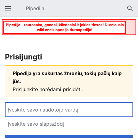
Pipedija
Atverti pagrindinį meniu
Paie
Pipedija - tautosaka, gandai, kliedesiai ir jokios tiesos! Durniausia
wiki enciklopedija durnapedija!
Prisijungti
Pipedija yra sukurtas žmonių, tokių pačių kaip
jūs.
Prisijunkite norėdami prisidėti.