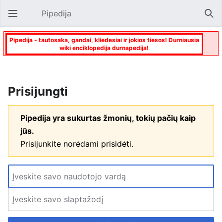
Pipedija
Atverti pagrindinį meniu
Paie
Pipedija - tautosaka, gandai, kliedesiai ir jokios tiesos! Durniausia
wiki enciklopedija durnapedija!
Prisijungti
Pipedija yra sukurtas žmonių, tokių pačių kaip
jūs.
Prisijunkite norėdami prisidėti.