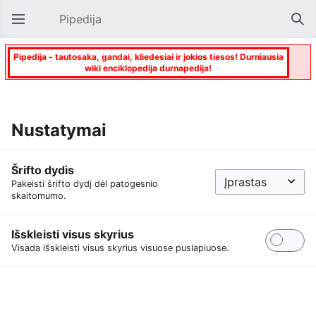
Pipedija
Atverti pagrindinį meniu
Paie
Pipedija - tautosaka, gandai, kliedesiai ir jokios tiesos! Durniausia
wiki enciklopedija durnapedija!
Nustatymai
Šrifto dydis
Pakeisti šrifto dydį dėl patogesnio
skaitomumo.
Išskleisti visus skyrius
Visada išskleisti visus skyrius visuose puslapiuose.