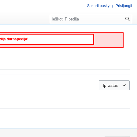
Sukurti paskyrą
Prisijungti
Paieška
edija durnapedija!
Įprastas