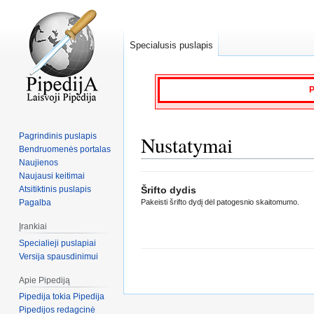
Specialusis puslapis
P
Pagrindinis puslapis
Nustatymai
Bendruomenės portalas
Naujienos
Naujausi keitimai
Jump
Jump
Atsitiktinis puslapis
Šrifto dydis
to
to
Pagalba
Pakeisti šrifto dydį dėl patogesnio skaitomumo.
navigation
search
Įrankiai
Specialieji puslapiai
Versija spausdinimui
Apie Pipediją
Pipedija tokia Pipedija
Pipedijos redagcinė