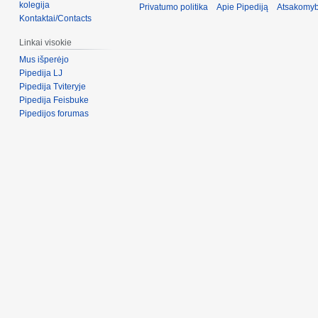
kolegija
Privatumo politika
Apie Pipediją
Atsakomyb
Kontaktai/Contacts
Linkai visokie
Mus išperėjo
Pipedija LJ
Pipedija Tviteryje
Pipedija Feisbuke
Pipedijos forumas