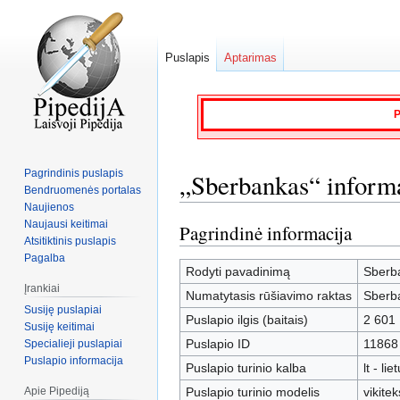
Puslapis
Aptarimas
P
Pagrindinis puslapis
„Sberbankas“ inform
Bendruomenės portalas
Naujienos
Naujausi keitimai
Pagrindinė informacija
Jump
Jump
Atsitiktinis puslapis
to
to
Pagalba
navigation
search
Rodyti pavadinimą
Sberb
Įrankiai
Numatytasis rūšiavimo raktas
Sberb
Susiję puslapiai
Puslapio ilgis (baitais)
2 601
Susiję keitimai
Puslapio ID
11868
Specialieji puslapiai
Puslapio informacija
Puslapio turinio kalba
lt - lie
Apie Pipediją
Puslapio turinio modelis
vikitek