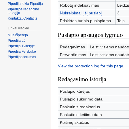
Pipedija tokia Pipedija
Robotų indeksavimas
Leidž
Pipedijos redagcinė
Nukreipimai į šį puslapį
3
kolegija
Kontaktai/Contacts
Priskirtas turinio puslapiams
Taip
Linkai visokie
Puslapio apsaugos lygmuo
Mus išperėjo
Pipedija LJ
Pipedija Tviteryje
Redagavimas
Leisti visiems naudot
Pipedija Feisbuke
Pervardinimas
Leisti visiems naudot
Pipedijos forumas
View the protection log for this page.
Redagavimo istorija
Puslapio kūrėjas
Puslapio sukūrimo data
Paskutinis redaktorius
Paskutinio keitimo data
Keitimų skaičius