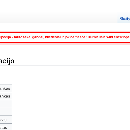
Skaity
ipedija - tautosaka, gandai, kliedesiai ir jokios tiesos! Durniausia wiki enciklop
acija
ankas
ankas
tuvių
stas