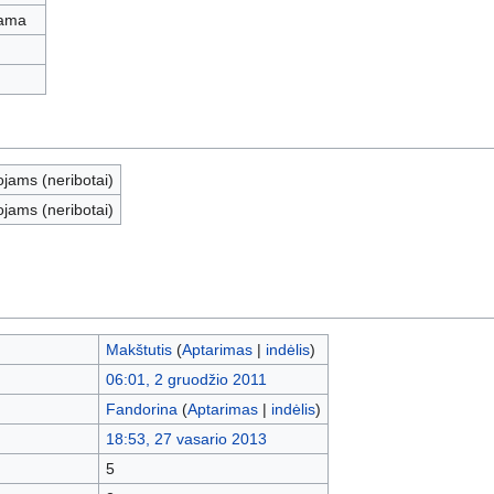
iama
ojams (neribotai)
ojams (neribotai)
Makštutis
(
Aptarimas
|
indėlis
)
06:01, 2 gruodžio 2011
Fandorina
(
Aptarimas
|
indėlis
)
18:53, 27 vasario 2013
5