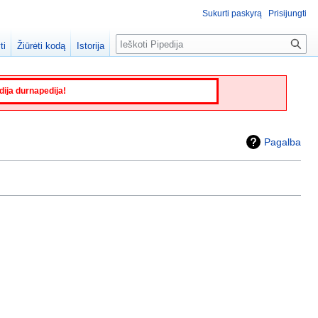
Sukurti paskyrą
Prisijungti
Paieška
ti
Žiūrėti kodą
Istorija
edija durnapedija!
Pagalba