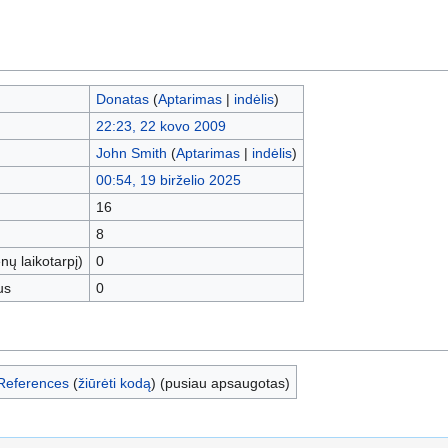
Donatas
(
Aptarimas
|
indėlis
)
22:23, 22 kovo 2009
John Smith
(
Aptarimas
|
indėlis
)
00:54, 19 birželio 2025
16
8
nų laikotarpį)
0
us
0
References
(
žiūrėti kodą
) (pusiau apsaugotas)