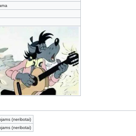
iama
ojams (neribotai)
ojams (neribotai)