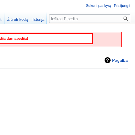
Sukurti paskyrą
Prisijungti
Paieška
ti
Žiūrėti kodą
Istorija
edija durnapedija!
Pagalba