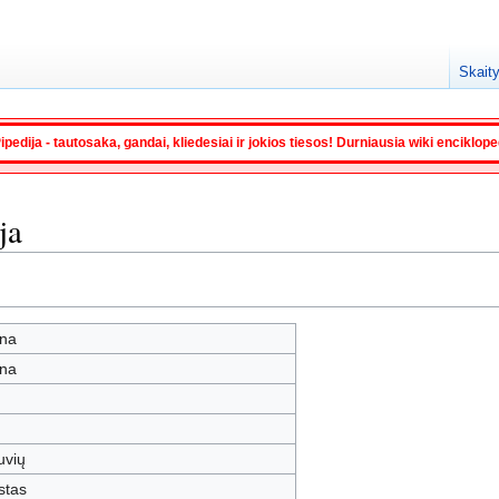
Skaity
ipedija - tautosaka, gandai, kliedesiai ir jokios tiesos! Durniausia wiki enciklop
ja
na
na
tuvių
stas