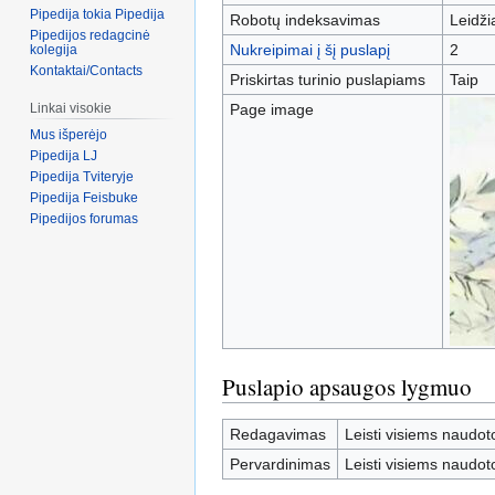
Pipedija tokia Pipedija
Robotų indeksavimas
Leidž
Pipedijos redagcinė
Nukreipimai į šį puslapį
2
kolegija
Kontaktai/Contacts
Priskirtas turinio puslapiams
Taip
Page image
Linkai visokie
Mus išperėjo
Pipedija LJ
Pipedija Tviteryje
Pipedija Feisbuke
Pipedijos forumas
Puslapio apsaugos lygmuo
Redagavimas
Leisti visiems naudot
Pervardinimas
Leisti visiems naudot