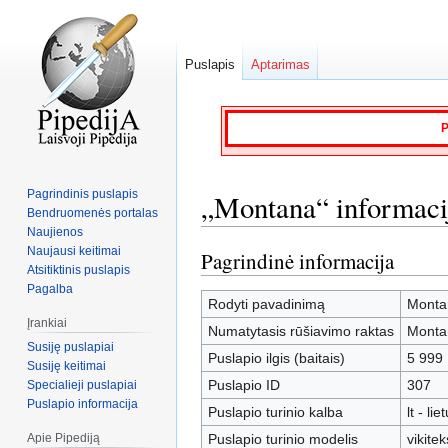
Puslapis
Aptarimas
P
Pagrindinis puslapis
„Montana“ informaci
Bendruomenės portalas
Naujienos
Naujausi keitimai
Pagrindinė informacija
Jump
Jump
Atsitiktinis puslapis
to
to
Pagalba
navigation
search
Rodyti pavadinimą
Monta
Įrankiai
Numatytasis rūšiavimo raktas
Monta
Susiję puslapiai
Puslapio ilgis (baitais)
5 999
Susiję keitimai
Puslapio ID
307
Specialieji puslapiai
Puslapio informacija
Puslapio turinio kalba
lt - lie
Apie Pipediją
Puslapio turinio modelis
vikitek