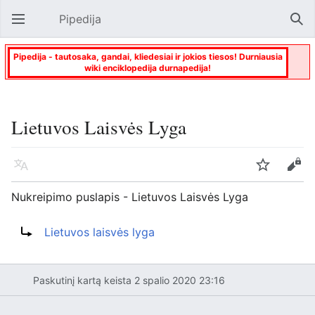
Pipedija
Atverti pagrindinį meniu
Paie
Pipedija - tautosaka, gandai, kliedesiai ir jokios tiesos! Durniausia
wiki enciklopedija durnapedija!
Lietuvos Laisvės Lyga
Kalba
Stebėti
Keisti
Nukreipimo puslapis - Lietuvos Laisvės Lyga
Nukreipti į:
Lietuvos laisvės lyga
Paskutinį kartą keista 2 spalio 2020 23:16