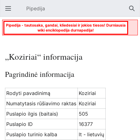
Pipedija
Atverti pagrindinį meniu
Paie
Pipedija - tautosaka, gandai, kliedesiai ir jokios tiesos! Durniausia
wiki enciklopedija durnapedija!
„Koziriai“ informacija
Pagrindinė informacija
Rodyti pavadinimą
Koziriai
Numatytasis rūšiavimo raktas
Koziriai
Puslapio ilgis (baitais)
505
Puslapio ID
16377
Puslapio turinio kalba
lt - lietuvių