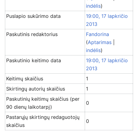
indėlis
)
Puslapio sukūrimo data
19:00, 17 lapkričio
2013
Paskutinis redaktorius
Fandorina
(
Aptarimas
|
indėlis
)
Paskutinio keitimo data
19:00, 17 lapkričio
2013
Keitimų skaičius
1
Skirtingų autorių skaičius
1
Paskutinių keitimų skaičius (per
0
90 dienų laikotarpį)
Pastarųjų skirtingų redaguotojų
0
skaičius