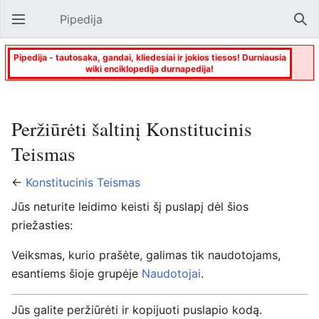
Pipedija
Atverti pagrindinį meniu
Paie
Pipedija - tautosaka, gandai, kliedesiai ir jokios tiesos! Durniausia
wiki enciklopedija durnapedija!
Peržiūrėti šaltinį Konstitucinis
Teismas
←
Konstitucinis Teismas
Jūs neturite leidimo keisti šį puslapį dėl šios
priežasties:
Veiksmas, kurio prašėte, galimas tik naudotojams,
esantiems šioje grupėje
Naudotojai
.
Jūs galite peržiūrėti ir kopijuoti puslapio kodą.