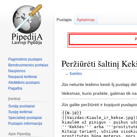
Puslapis
Aptarimas
P
Pagrindinis puslapis
Peržiūrėti šaltinį Kek
Bendruomenės portalas
Naujienos
←
Kekšės
Naujausi keitimai
Atsitiktinis puslapis
Jump
Jump
Jūs neturite leidimo keisti šį puslapį dėl
Pagalba
to
to
Veiksmas, kurio prašėte, galimas tik n
navigation
search
Įrankiai
Jūs galite peržiūrėti ir kopijuoti puslapi
Susiję puslapiai
Susiję keitimai
Specialieji puslapiai
Puslapio informacija
Apie Pipediją