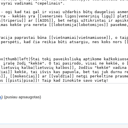
ą
) (pusiau apsaugotas)