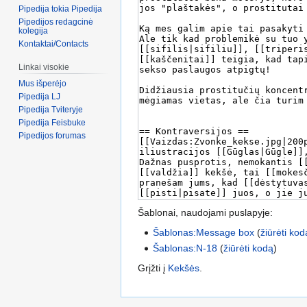
Pipedija tokia Pipedija
Pipedijos redagcinė
kolegija
Kontaktai/Contacts
Linkai visokie
Mus išperėjo
Pipedija LJ
Pipedija Tviteryje
Pipedija Feisbuke
Pipedijos forumas
Šablonai, naudojami puslapyje:
Šablonas:Message box
(
žiūrėti kod
Šablonas:N-18
(
žiūrėti kodą
)
Grįžti į
Kekšės
.