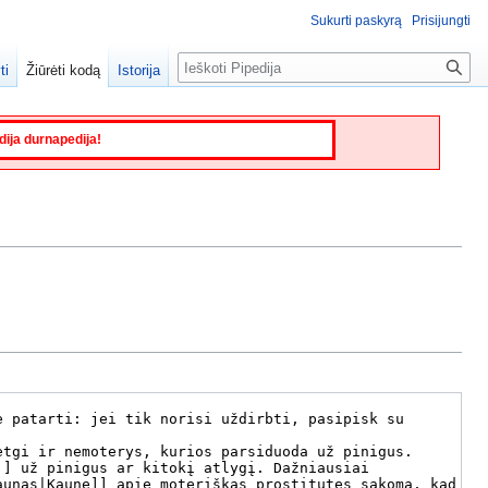
Sukurti paskyrą
Prisijungti
Paieška
ti
Žiūrėti kodą
Istorija
edija durnapedija!