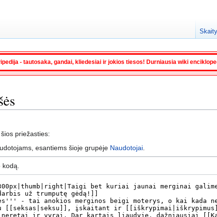
Skaity
ipedija - tautosaka, gandai, kliedesiai ir jokios tiesos! Durniausia wiki enciklop
šės
 šios priežasties:
audotojams, esantiems šioje grupėje
Naudotojai
.
o kodą.