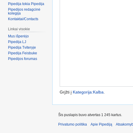
Pipedija tokia Pipedija
Pipedijos redagcinė
kolegija
Kontaktai/Contacts
Linkai visokie
Mus išperėjo
Pipedija LJ
Pipedija Tviteryje
Pipedija Feisbuke
Pipedijos forumas
Grįžti į
Kategorija:Kalba
.
Šis puslapis buvo atvertas 1 245 kartus.
Privatumo politika
Apie Pipediją
Atsakomyb