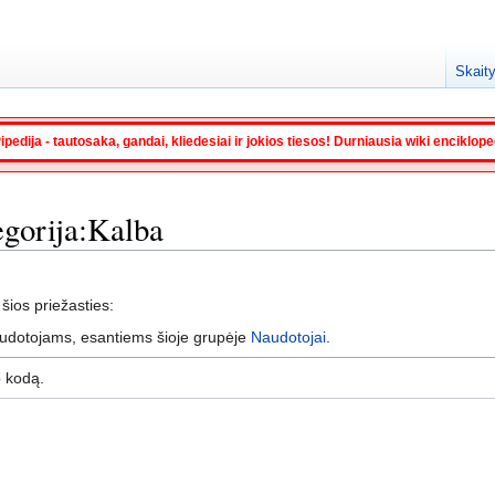
Skaity
ipedija - tautosaka, gandai, kliedesiai ir jokios tiesos! Durniausia wiki enciklop
tegorija:Kalba
 šios priežasties:
audotojams, esantiems šioje grupėje
Naudotojai
.
o kodą.