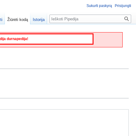
Sukurti paskyrą
Prisijungti
Paieška
ti
Žiūrėti kodą
Istorija
edija durnapedija!