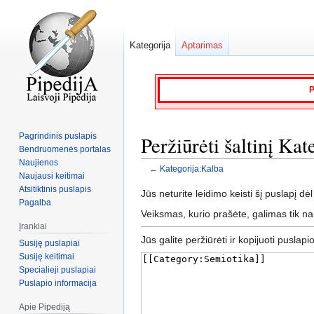
Kategorija
Aptarimas
P
Pagrindinis puslapis
Peržiūrėti šaltinį Ka
Bendruomenės portalas
Naujienos
←
Kategorija:Kalba
Naujausi keitimai
Atsitiktinis puslapis
Jump
Jump
Jūs neturite leidimo keisti šį puslapį dėl
Pagalba
to
to
Veiksmas, kurio prašėte, galimas tik n
navigation
search
Įrankiai
Jūs galite peržiūrėti ir kopijuoti puslapi
Susiję puslapiai
Susiję keitimai
Specialieji puslapiai
Puslapio informacija
Apie Pipediją