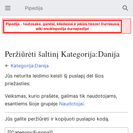
Pipedija
Atverti pagrindinį meniu
Paie
Pipedija - tautosaka, gandai, kliedesiai ir jokios tiesos! Durniausia
wiki enciklopedija durnapedija!
Peržiūrėti šaltinį Kategorija:Danija
←
Kategorija:Danija
Jūs neturite leidimo keisti šį puslapį dėl šios
priežasties:
Veiksmas, kurio prašėte, galimas tik naudotojams,
esantiems šioje grupėje
Naudotojai
.
Jūs galite peržiūrėti ir kopijuoti puslapio kodą.