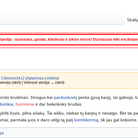
Skaity
ipedija - tautosaka, gandai, kliedesiai ir jokios tiesos! Durniausia wiki enciklop
a
Citrininis3412
(
Aptarimas
|
indėlis
)
ersija (skirt) | Vėlesnė versija → (skirt)
i proto krušimas: žmogus kai
parduotuvėj
perka gyvą karpį, tai galvoja, k
biotikai
,
hormonai
ir dar belenkoks brudas.
šlykšti žuvis, pilna ašakų. Tai aišku, niekas tų karpių ir nevalgo. Bet tai p
i, permala juos ir daro vėlgi tą patį
kombikormą
, tik jau gal kokioms
ys