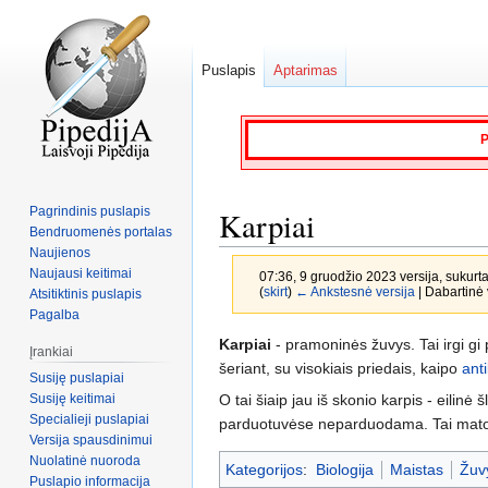
Puslapis
Aptarimas
P
Pagrindinis puslapis
Karpiai
Bendruomenės portalas
Naujienos
Naujausi keitimai
07:36, 9 gruodžio 2023 versija, sukurt
(
skirt
)
← Ankstesnė versija
| Dabartinė v
Atsitiktinis puslapis
Pagalba
Jump
Jump
Karpiai
- pramoninės žuvys. Tai irgi g
Įrankiai
to
to
šeriant, su visokiais priedais, kaipo
anti
Susiję puslapiai
navigation
search
Susiję keitimai
O tai šiaip jau iš skonio karpis - eilinė 
Specialieji puslapiai
parduotuvėse neparduodama. Tai matoma
Versija spausdinimui
Nuolatinė nuoroda
Kategorijos
:
Biologija
Maistas
Žuv
Puslapio informacija