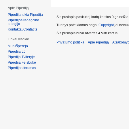
Apie Pipediją
Pipedija tokia Pipedija
Šis puslapis paskutinį kartą keistas 9 gruodži
Pipedijos redagcinė
kolegija
Turinys pateikiamas pagal
Copyright
jei nenuro
Kontaktai/Contacts
Šis puslapis buvo atvertas 4 538 kartus.
Linkai visokie
Privatumo politika
Apie Pipediją
Atsakomyb
Mus išperėjo
Pipedija LJ
Pipedija Tviteryje
Pipedija Feisbuke
Pipedijos forumas