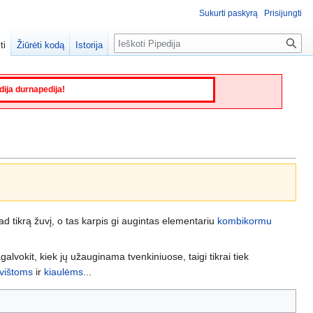
Sukurti paskyrą
Prisijungti
Paieška
ti
Žiūrėti kodą
Istorija
edija durnapedija!
ad tikrą žuvį, o tas karpis gi augintas elementariu
kombikormu
agalvokit, kiek jų užauginama tvenkiniuose, taigi tikrai tiek
vištoms
ir
kiaulėms
...