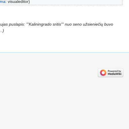
yma
:
visualeditor
ujas puslapis: '''Kaliningrado sritis''' nuo seno užsieniečių buvo
..