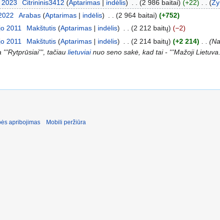
o 2023
‎
Citrininis3412
Aptarimas
indėlis
‎
2 986 baitai
+22
‎
Ž
 2022
‎
Arabas
Aptarimas
indėlis
‎
2 964 baitai
+752
jo 2011
‎
Makštutis
Aptarimas
indėlis
‎
2 212 baitų
−2
jo 2011
‎
Makštutis
Aptarimas
indėlis
‎
2 214 baitų
+2 214
‎
Na
 '''Rytprūsiai''', tačiau
lietuviai
nuo seno sakė, kad tai - '''Mažoji Lietuva.
ės apribojimas
Mobili peržiūra