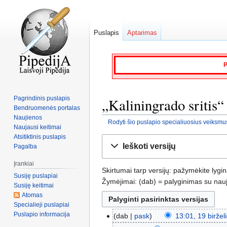
Puslapis
Aptarimas
P
Pagrindinis puslapis
„Kaliningrado sritis“ 
Bendruomenės portalas
Naujienos
Rodyti šio puslapio specialiuosius veiksmu
Naujausi keitimai
Atsitiktinis puslapis
Jump
Jump
Ieškoti versijų
Pagalba
to
to
navigation
search
Įrankiai
Skirtumai tarp versijų: pažymėkite lygi
Susiję puslapiai
Žymėjimai: (dab) = palyginimas su nauja
Susiję keitimai
Atomas
Specialieji puslapiai
Puslapio informacija
dab
pask
13:01, 19 biržel