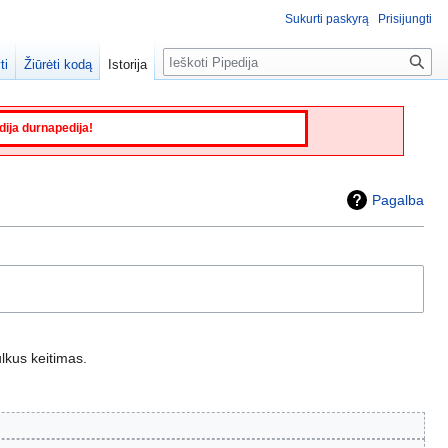
Sukurti paskyrą
Prisijungti
Paieška
ti
Žiūrėti kodą
Istorija
edija durnapedija!
Pagalba
lkus keitimas.