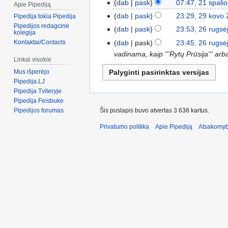
dab
pask
07:47, 21 spali
Apie Pipediją
dab
pask
23:29, 29 kovo
Pipedija tokia Pipedija
Pipedijos redagcinė
dab
pask
23:53, 26 rugsė
kolegija
dab
pask
23:45, 26 rugsė
Kontaktai/Contacts
vadinama, kaip '''Rytų Prūsija''' arba
Linkai visokie
Mus išperėjo
Pipedija LJ
Pipedija Tviteryje
Pipedija Feisbuke
Šis puslapis buvo atvertas 3 638 kartus.
Pipedijos forumas
Privatumo politika
Apie Pipediją
Atsakomyb