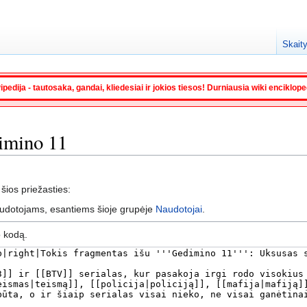
Skaity
ipedija - tautosaka, gandai, kliedesiai ir jokios tiesos! Durniausia wiki enciklop
dimino 11
 šios priežasties:
audotojams, esantiems šioje grupėje
Naudotojai
.
o kodą.