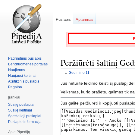
Puslapis
Aptarimas
P
Pagrindinis puslapis
Peržiūrėti šaltinį Ge
Bendruomenės portalas
Naujienos
←
Gedimino 11
Naujausi keitimai
Atsitiktinis puslapis
Jump
Jump
Jūs neturite leidimo keisti šį puslapį dėl
Pagalba
to
to
Veiksmas, kurio prašėte, galimas tik n
navigation
search
Įrankiai
Jūs galite peržiūrėti ir kopijuoti puslapi
Susiję puslapiai
Susiję keitimai
Specialieji puslapiai
Puslapio informacija
Apie Pipediją