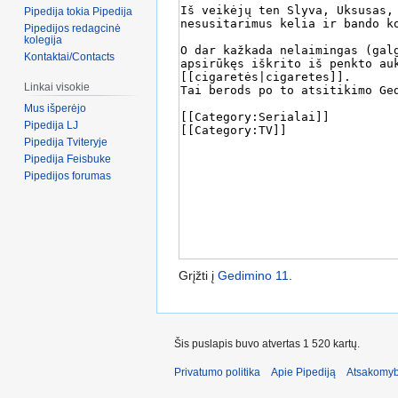
Pipedija tokia Pipedija
Pipedijos redagcinė
kolegija
Kontaktai/Contacts
Linkai visokie
Mus išperėjo
Pipedija LJ
Pipedija Tviteryje
Pipedija Feisbuke
Pipedijos forumas
Grįžti į
Gedimino 11
.
Šis puslapis buvo atvertas 1 520 kartų.
Privatumo politika
Apie Pipediją
Atsakomyb