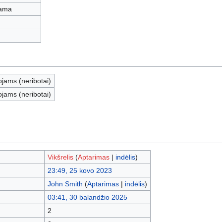
iama
ojams (neribotai)
ojams (neribotai)
Vikšrelis
(
Aptarimas
|
indėlis
)
23:49, 25 kovo 2023
John Smith
(
Aptarimas
|
indėlis
)
03:41, 30 balandžio 2025
2