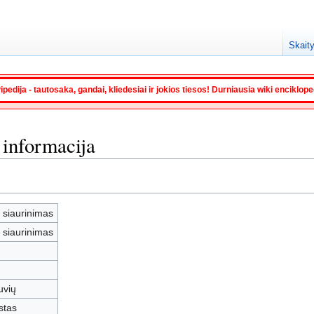
Skaity
ipedija - tautosaka, gandai, kliedesiai ir jokios tiesos! Durniausia wiki enciklop
 informacija
 siaurinimas
 siaurinimas
tuvių
stas