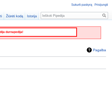
Sukurti paskyrą
Prisijungti
Paieška
ti
Žiūrėti kodą
Istorija
edija durnapedija!
Pagalba