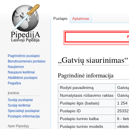
Puslapis
Aptarimas
P
Pagrindinis puslapis
„Gatvių siaurinimas“
Bendruomenės portalas
Naujienos
Naujausi keitimai
Pagrindinė informacija
Jump
Jump
Atsitiktinis puslapis
to
to
Pagalba
navigation
search
Rodyti pavadinimą
Gatvių
Įrankiai
Numatytasis rūšiavimo raktas
Gatvių
Susiję puslapiai
Puslapio ilgis (baitais)
1 254
Susiję keitimai
Puslapio ID
25332
Specialieji puslapiai
Puslapio informacija
Puslapio turinio kalba
lt - lie
Apie Pipediją
Puslapio turinio modelis
vikitek