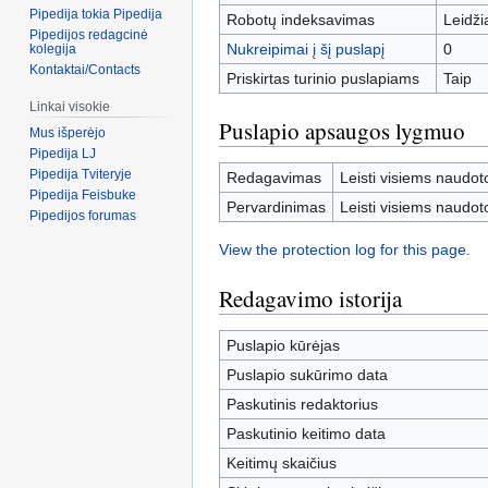
Pipedija tokia Pipedija
Robotų indeksavimas
Leidž
Pipedijos redagcinė
Nukreipimai į šį puslapį
0
kolegija
Kontaktai/Contacts
Priskirtas turinio puslapiams
Taip
Linkai visokie
Puslapio apsaugos lygmuo
Mus išperėjo
Pipedija LJ
Pipedija Tviteryje
Redagavimas
Leisti visiems naudot
Pipedija Feisbuke
Pervardinimas
Leisti visiems naudot
Pipedijos forumas
View the protection log for this page.
Redagavimo istorija
Puslapio kūrėjas
Puslapio sukūrimo data
Paskutinis redaktorius
Paskutinio keitimo data
Keitimų skaičius