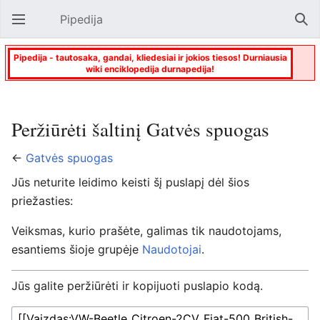
Pipedija
Atverti pagrindinį meniu
Paie
Pipedija - tautosaka, gandai, kliedesiai ir jokios tiesos! Durniausia
wiki enciklopedija durnapedija!
Peržiūrėti šaltinį Gatvės spuogas
←
Gatvės spuogas
Jūs neturite leidimo keisti šį puslapį dėl šios
priežasties:
Veiksmas, kurio prašėte, galimas tik naudotojams,
esantiems šioje grupėje
Naudotojai
.
Jūs galite peržiūrėti ir kopijuoti puslapio kodą.