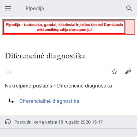
Pipedija
Atverti pagrindinį meniu
Paie
Pipedija - tautosaka, gandai, kliedesiai ir jokios tiesos! Durniausia
wiki enciklopedija durnapedija!
Diferencinė diagnostika
Kalba
Stebėti
Keisti
Nukreipimo puslapis - Diferencinė diagnostika
Nukreipti į:
Diferencialinė diagnostika
Paskutinį kartą keista 18 rugsėjo 2020 15:17