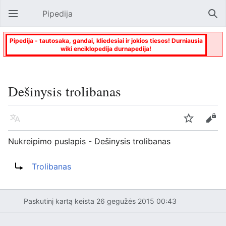
Pipedija
Atverti pagrindinį meniu
Paie
Pipedija - tautosaka, gandai, kliedesiai ir jokios tiesos! Durniausia
wiki enciklopedija durnapedija!
Dešinysis trolibanas
Kalba
Stebėti
Keisti
Nukreipimo puslapis - Dešinysis trolibanas
Nukreipti į:
Trolibanas
Paskutinį kartą keista 26 gegužės 2015 00:43