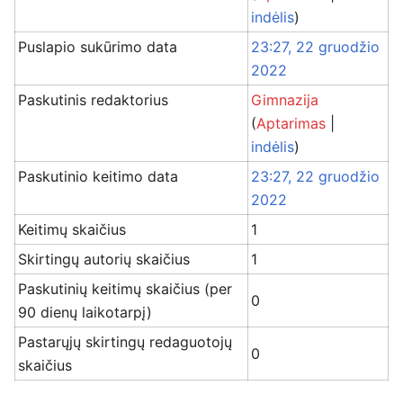
indėlis
)
Puslapio sukūrimo data
23:27, 22 gruodžio
2022
Paskutinis redaktorius
Gimnazija
(
Aptarimas
|
indėlis
)
Paskutinio keitimo data
23:27, 22 gruodžio
2022
Keitimų skaičius
1
Skirtingų autorių skaičius
1
Paskutinių keitimų skaičius (per
0
90 dienų laikotarpį)
Pastarųjų skirtingų redaguotojų
0
skaičius