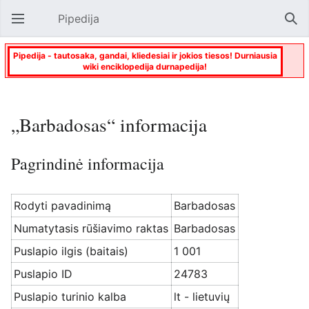
Pipedija
Atverti pagrindinį meniu
Paie
Pipedija - tautosaka, gandai, kliedesiai ir jokios tiesos! Durniausia
wiki enciklopedija durnapedija!
„Barbadosas“ informacija
Pagrindinė informacija
Rodyti pavadinimą
Barbadosas
Numatytasis rūšiavimo raktas
Barbadosas
Puslapio ilgis (baitais)
1 001
Puslapio ID
24783
Puslapio turinio kalba
lt - lietuvių