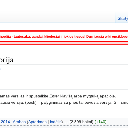
Skaity
ipedija - tautosaka, gandai, kliedesiai ir jokios tiesos! Durniausia wiki enciklop
orija
s
namas versijas ir spustelkite
Enter
klavišą arba mygtuką apačioje.
usia versija, (pask) = palyginimas su prieš tai buvusia versija, S = smu
s 2014
‎
Arabas
Aptarimas
indėlis
‎
2 899 baitai
+140