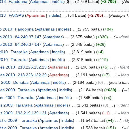
2013
‎
Fandorina
Aptarimas
indėlis
‎
S
2 759 baitai
+2 705
‎
At
2013
‎
PAKSAS
Aptarimas
indėlis
‎
54 baitai
−2 705
‎
Puslapis
io 2010
‎
Fandorina
Aptarimas
indėlis
‎
2 759 baitai
+84
io 2010
‎
84.240.37.147
Aptarimas
‎
2 675 baitai
+330
‎
→‎Ident
io 2010
‎
84.240.37.147
Aptarimas
‎
2 345 baitai
+26
 2010
‎
Tararaika
Aptarimas
indėlis
‎
2 319 baitų
+4
 2010
‎
Tararaika
Aptarimas
indėlis
‎
2 315 baitų
+119
žės 2010
‎
213.226.132.29
Aptarimas
‎
2 196 baitai
+5
‎
→‎Ident
žės 2010
‎
213.226.132.29
Aptarimas
‎
2 191 baitas
+7
‎
→‎Iden
o 2010
‎
Donatas
Aptarimas
indėlis
‎
2 184 baitai
0
‎
keista kat
žės 2009
‎
Tararaika
Aptarimas
indėlis
‎
2 184 baitai
+639
‎
→‎
žės 2009
‎
Tararaika
Aptarimas
indėlis
‎
1 545 baitai
+4
ės 2009
‎
Tararaika
Aptarimas
indėlis
‎
1 541 baitas
0
‎
→‎Ident
ės 2009
‎
193.219.139.121
Aptarimas
‎
1 541 baitas
−1
‎
→‎Iden
džio 2009
‎
Tararaika
Aptarimas
indėlis
‎
1 542 baitai
+4
‎
→‎G
džio 2009
‎
Tararaika
Aptarimas
indėlis
‎
1 538 baitai
+51
‎
→‎