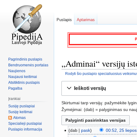
Puslapis
Aptarimas
P
Pagrindinis puslapis
„Adminai“ versijų ist
Bendruomenės portalas
Naujienos
Rodyti šio puslapio specialiuosius veiksmu
Naujausi keitimai
Atsitiktinis puslapis
Jump
Jump
Ieškoti versijų
Pagalba
to
to
navigation
search
Įrankiai
Skirtumai tarp versijų: pažymėkite lygi
Susiję puslapiai
Žymėjimai: (dab) = palyginimas su nauja
Susiję keitimai
Atomas
Specialieji puslapiai
Puslapio informacija
dab
pask
00:52, 25 liepo