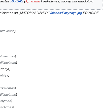
mestas
PAKSAS
(
Aptarimas
) pakeitimas; sugrąžinta naudotojo
 keičiamas su „MATOMAI NAHUY
Vaizdas:Pavyzdys.jpg
PRINCIPE
ifikavimas
ifikavimas
tifikavimas
egorija
Rūšys
ifikavimas
tifikavimas
ydymas
Gydymas