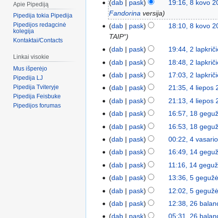
dab
pask
19:16, 8 kovo 
Apie Pipediją
Fandorina
versija
Pipedija tokia Pipedija
Pipedijos redagcinė
dab
pask
18:10, 8 kovo 
kolegija
TAIP“
Kontaktai/Contacts
dab
pask
19:44, 2 lapkrič
Linkai visokie
dab
pask
18:48, 2 lapkrič
Mus išperėjo
dab
pask
17:03, 2 lapkrič
Pipedija LJ
Pipedija Tviteryje
dab
pask
21:35, 4 liepos
Pipedija Feisbuke
dab
pask
21:13, 4 liepos
Pipedijos forumas
dab
pask
16:57, 18 gegu
dab
pask
16:53, 18 gegu
dab
pask
00:22, 4 vasari
dab
pask
16:49, 14 gegu
dab
pask
11:16, 14 gegu
dab
pask
13:36, 5 geguž
dab
pask
12:02, 5 geguž
dab
pask
12:38, 26 balan
dab
pask
05:31, 26 balan