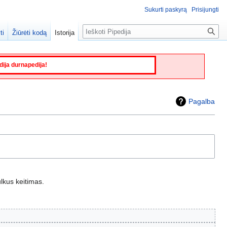
Sukurti paskyrą
Prisijungti
Paieška
ti
Žiūrėti kodą
Istorija
edija durnapedija!
Pagalba
lkus keitimas.