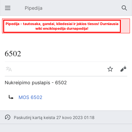
Pipedija
Atverti pagrindinį meniu
Paie
Pipedija - tautosaka, gandai, kliedesiai ir jokios tiesos! Durniausia
wiki enciklopedija durnapedija!
6502
Kalba
Stebėti
Keisti
Nukreipimo puslapis - 6502
Nukreipti į:
MOS 6502
Paskutinį kartą keista 27 kovo 2023 01:18