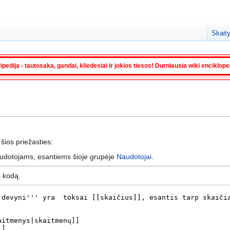
Skaity
ipedija - tautosaka, gandai, kliedesiai ir jokios tiesos! Durniausia wiki enciklop
 šios priežasties:
audotojams, esantiems šioje grupėje
Naudotojai
.
o kodą.