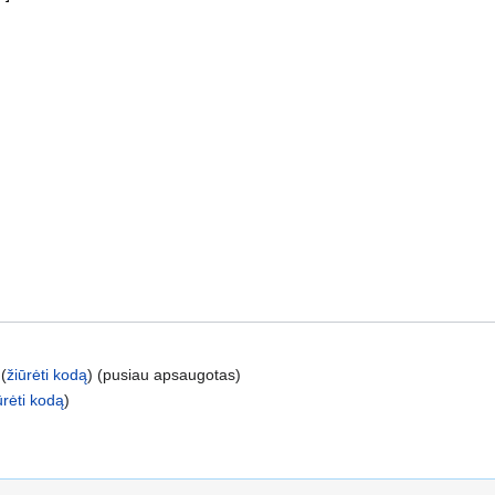
(
žiūrėti kodą
) (pusiau apsaugotas)
ūrėti kodą
)