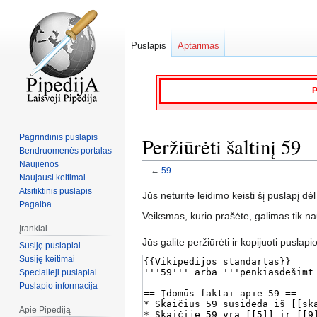
Puslapis
Aptarimas
P
Pagrindinis puslapis
Peržiūrėti šaltinį 59
Bendruomenės portalas
Naujienos
←
59
Naujausi keitimai
Atsitiktinis puslapis
Jump
Jump
Jūs neturite leidimo keisti šį puslapį dėl
Pagalba
to
to
Veiksmas, kurio prašėte, galimas tik n
navigation
search
Įrankiai
Jūs galite peržiūrėti ir kopijuoti puslapi
Susiję puslapiai
Susiję keitimai
Specialieji puslapiai
Puslapio informacija
Apie Pipediją