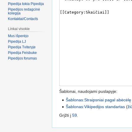
Pipedija tokia Pipedija
Pipedijos redagcinė
kolegija
Kontaktai/Contacts
Linkai visokie
Mus išperėjo
Pipedija LJ
Pipedija Tviteryje
Pipedija Feisbuke
Pipedijos forumas
Šablonai, naudojami puslapyje:
Šablonas:Straipsniai pagal abėcėlę
Šablonas:Vikipedijos standartas
(
ži
Grįžti į
59
.