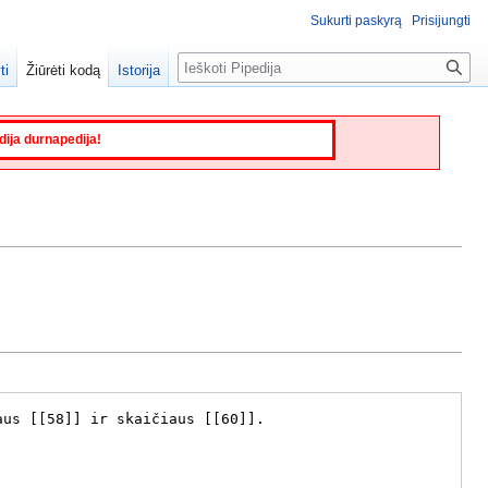
Sukurti paskyrą
Prisijungti
Paieška
ti
Žiūrėti kodą
Istorija
edija durnapedija!