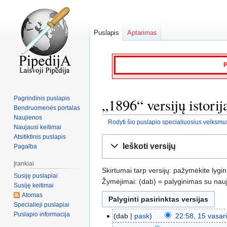
Puslapis
Aptarimas
P
Pagrindinis puslapis
„1896“ versijų istorij
Bendruomenės portalas
Naujienos
Rodyti šio puslapio specialiuosius veiksmu
Naujausi keitimai
Atsitiktinis puslapis
Jump
Jump
Ieškoti versijų
Pagalba
to
to
navigation
search
Įrankiai
Skirtumai tarp versijų: pažymėkite lygi
Susiję puslapiai
Žymėjimai: (dab) = palyginimas su nauja
Susiję keitimai
Atomas
Specialieji puslapiai
Puslapio informacija
dab
pask
22:58, 15 vasar