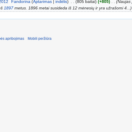
 2012
‎
Fandorina
Aptarimas
indėlis
‎
805 baitai
+805
‎
Naujas p
ieš
1897
metus. 1896 metai susideda iš 12 mėnesių ir yra užrašomi 4...
ės apribojimas
Mobili peržiūra