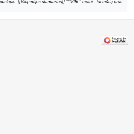
uslapis: {{Vikipedijos standartas}} '''1896''' metai - tai mūsų eros