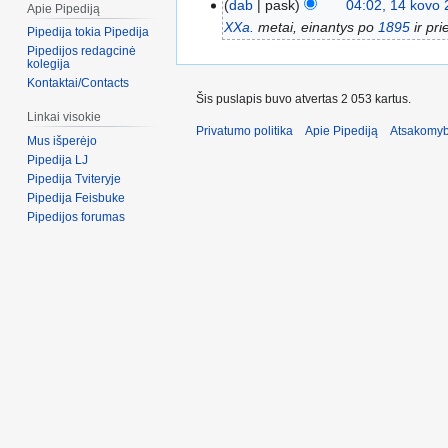
dab
pask
04:02, 14 kovo
Apie Pipediją
XXa.
metai, einantys po
1895
ir pr
Pipedija tokia Pipedija
Pipedijos redagcinė
kolegija
Kontaktai/Contacts
Šis puslapis buvo atvertas 2 053 kartus.
Linkai visokie
Privatumo politika
Apie Pipediją
Atsakomyb
Mus išperėjo
Pipedija LJ
Pipedija Tviteryje
Pipedija Feisbuke
Pipedijos forumas