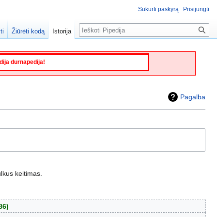
Sukurti paskyrą
Prisijungti
Paieška
ti
Žiūrėti kodą
Istorija
edija durnapedija!
Pagalba
lkus keitimas.
86