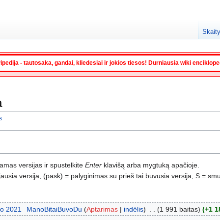
Skaity
ipedija - tautosaka, gandai, kliedesiai ir jokios tiesos! Durniausia wiki enciklop
a
s
namas versijas ir spustelkite
Enter
klavišą arba mygtuką apačioje.
usia versija, (pask) = palyginimas su prieš tai buvusia versija, S = smu
io 2021
‎
ManoBitaiBuvoDu
Aptarimas
indėlis
‎
1 991 baitas
+1 1