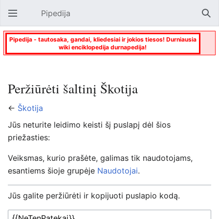
Pipedija
Atverti pagrindinį meniu
Paie
Pipedija - tautosaka, gandai, kliedesiai ir jokios tiesos! Durniausia
wiki enciklopedija durnapedija!
Peržiūrėti šaltinį Škotija
←
Škotija
Jūs neturite leidimo keisti šį puslapį dėl šios
priežasties:
Veiksmas, kurio prašėte, galimas tik naudotojams,
esantiems šioje grupėje
Naudotojai
.
Jūs galite peržiūrėti ir kopijuoti puslapio kodą.