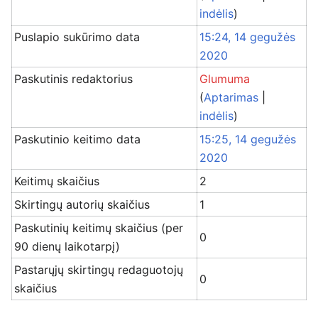
indėlis
)
Puslapio sukūrimo data
15:24, 14 gegužės
2020
Paskutinis redaktorius
Glumuma
(
Aptarimas
|
indėlis
)
Paskutinio keitimo data
15:25, 14 gegužės
2020
Keitimų skaičius
2
Skirtingų autorių skaičius
1
Paskutinių keitimų skaičius (per
0
90 dienų laikotarpį)
Pastarųjų skirtingų redaguotojų
0
skaičius