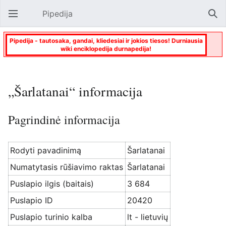
Pipedija
Atverti pagrindinį meniu
Paie
Pipedija - tautosaka, gandai, kliedesiai ir jokios tiesos! Durniausia
wiki enciklopedija durnapedija!
„Šarlatanai“ informacija
Pagrindinė informacija
Rodyti pavadinimą
Šarlatanai
Numatytasis rūšiavimo raktas
Šarlatanai
Puslapio ilgis (baitais)
3 684
Puslapio ID
20420
Puslapio turinio kalba
lt - lietuvių