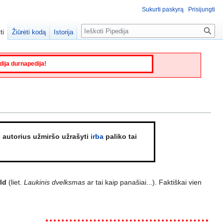
Sukurti paskyrą
Prisijungti
Paieška
ti
Žiūrėti kodą
Istorija
edija durnapedija!
s autorius užmiršo užrašyti
irba
paliko tai
ld
(liet.
Laukinis dvelksmas
ar tai kaip panašiai...). Faktiškai vien