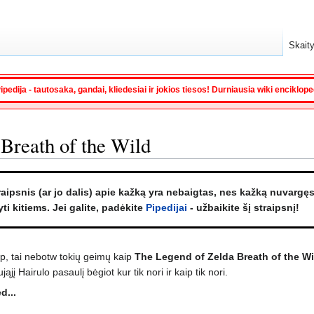
Skaity
ipedija - tautosaka, gandai, kliedesiai ir jokios tiesos! Durniausia wiki enciklop
Breath of the Wild
raipsnis (ar jo dalis) apie kažką yra nebaigtas, nes kažką nuvargę
ti kitiems. Jei galite, padėkite
Pipedijai
- užbaikite šį straipsnį!
p, tai nebotw tokių geimų kaip
The Legend of Zelda Breath of the Wi
į Hairulo pasaulį bėgiot kur tik nori ir kaip tik nori.
d...