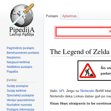
Puslapis
Aptarimas
P
Pagrindinis puslapis
The Legend of Zelda 
Bendruomenės portalas
Naujienos
Naujausi keitimai
Jump
Jump
Atsitiktinis puslapis
Šis st
to
to
Pagalba
padary
navigation
search
Įrankiai
Susiję puslapiai
Valio,
bl*t
. Jeigu su
Nintendo
BotW kitai
Susiję keitimai
Specialieji puslapiai
Nintendo dėka Linkas dabar gali po naująj
Versija spausdinimui
Visas likęs straipsnis to be continue
Nuolatinė nuoroda
Puslapio informacija