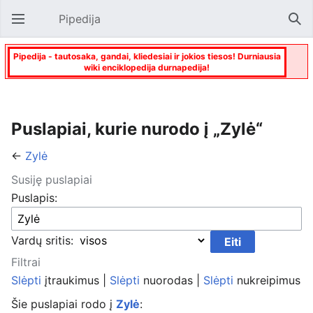
Pipedija
Atverti pagrindinį meniu
Paie
Pipedija - tautosaka, gandai, kliedesiai ir jokios tiesos! Durniausia
wiki enciklopedija durnapedija!
Puslapiai, kurie nurodo į „Zylė“
←
Zylė
Susiję puslapiai
Puslapis:
Vardų sritis:
Filtrai
Slėpti
įtraukimus |
Slėpti
nuorodas |
Slėpti
nukreipimus
Šie puslapiai rodo į
Zylė
: