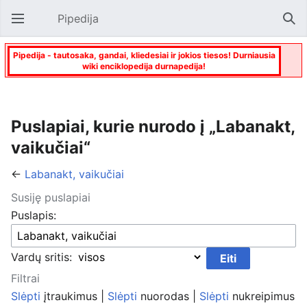
Pipedija
Atverti pagrindinį meniu
Paie
Pipedija - tautosaka, gandai, kliedesiai ir jokios tiesos! Durniausia
wiki enciklopedija durnapedija!
Puslapiai, kurie nurodo į „Labanakt,
vaikučiai“
←
Labanakt, vaikučiai
Susiję puslapiai
Puslapis:
Vardų sritis:
Filtrai
Slėpti
įtraukimus |
Slėpti
nuorodas |
Slėpti
nukreipimus