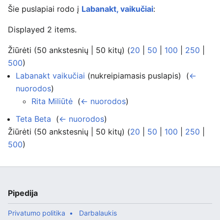
Šie puslapiai rodo į
Labanakt, vaikučiai
:
Displayed 2 items.
Žiūrėti (50 ankstesnių | 50 kitų) (
20
|
50
|
100
|
250
|
500
)
Labanakt vaikučiai
(nukreipiamasis puslapis) ‎
(
←
nuorodos
)
Rita Miliūtė
‎
(
← nuorodos
)
Teta Beta
‎
(
← nuorodos
)
Žiūrėti (50 ankstesnių | 50 kitų) (
20
|
50
|
100
|
250
|
500
)
Pipedija
Privatumo politika
Darbalaukis