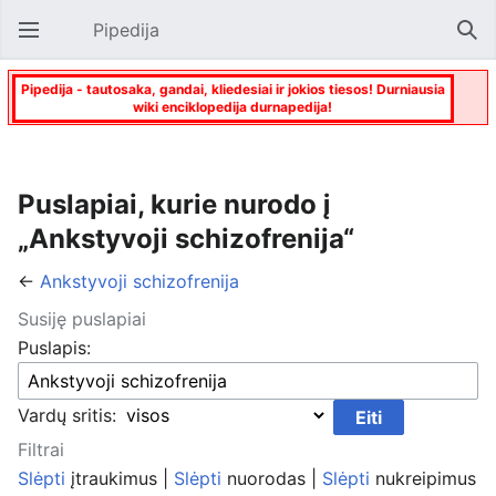
Pipedija
Atverti pagrindinį meniu
Paie
Pipedija - tautosaka, gandai, kliedesiai ir jokios tiesos! Durniausia
wiki enciklopedija durnapedija!
Puslapiai, kurie nurodo į
„Ankstyvoji schizofrenija“
←
Ankstyvoji schizofrenija
Susiję puslapiai
Puslapis:
Vardų sritis:
Filtrai
Slėpti
įtraukimus |
Slėpti
nuorodas |
Slėpti
nukreipimus