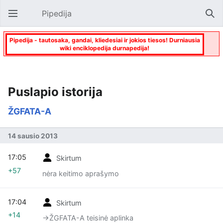
Pipedija
Atverti pagrindinį meniu
Paie
Pipedija - tautosaka, gandai, kliedesiai ir jokios tiesos! Durniausia
wiki enciklopedija durnapedija!
Puslapio istorija
ŽGFATA-A
14 sausio 2013
17:05
Skirtum
+57
nėra keitimo aprašymo
17:04
Skirtum
+14
→‎ŽGFATA-A teisinė aplinka