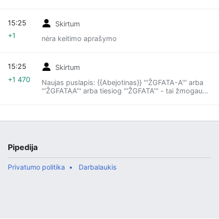
15:25
Skirtum
+1
nėra keitimo aprašymo
15:25
Skirtum
+1 470
Naujas puslapis: {{Abejotinas}} '''ŽGFATA-A''' arba
'''ŽGFATAA''' arba tiesiog '''ŽGFATA''' - tai žmogaus
genetikos fondo autorių teisių administravimo
asociacija, kuri administruoja ir sertif...
Pipedija
Privatumo politika
Darbalaukis